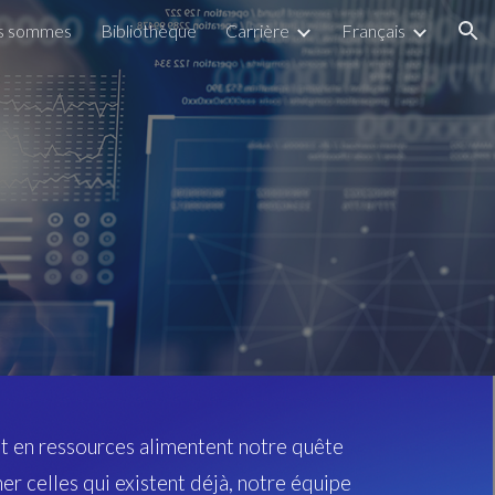
s sommes
Bibliothèque
Carrière
Français
ion
t en ressources alimentent notre quête
er celles qui existent déjà, notre équipe