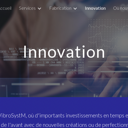
ccueil
Services
Fabrication
Innovation
Où nou
ip to main content
Skip to navigat
Innovation
 VibroSystM, où d'importants investissements en temps e
r de l'avant avec de nouvelles créations ou de perfectionn