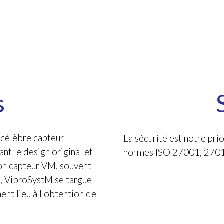
s
 célèbre capteur
La sécurité est notre pri
nt le design original et
normes ISO 27001, 27017
on capteur VM, souvent
e, VibroSystM se targue
ent lieu à l'obtention de