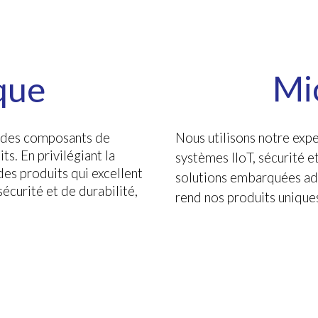
Mic
que
Nous utilisons notre exp
ce des composants de
ts. En privilégiant la
systèmes IIoT, sécurité 
des produits qui excellent
solutions embarquées ada
écurité et de durabilité,
rend nos produits uniques,
.